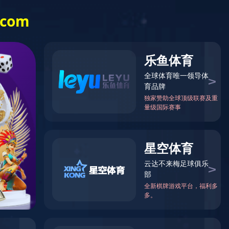
网站地图 /
在线留言 /
联系我们
全国咨询热线
13649244489
用户案例
新闻中心
关于欧姆