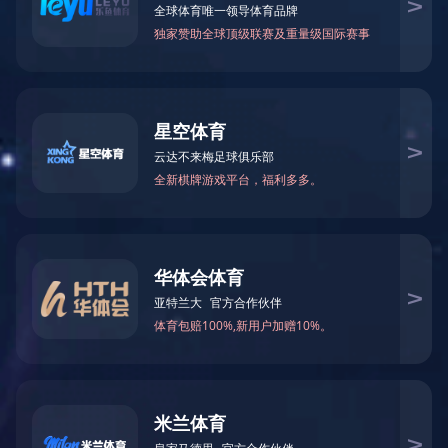
星空
当前位置：
首页
>
新闻中心
>
公司动态
返回