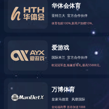
星空
当前位置：
首页
>
新闻中心
>
公司动态
返回