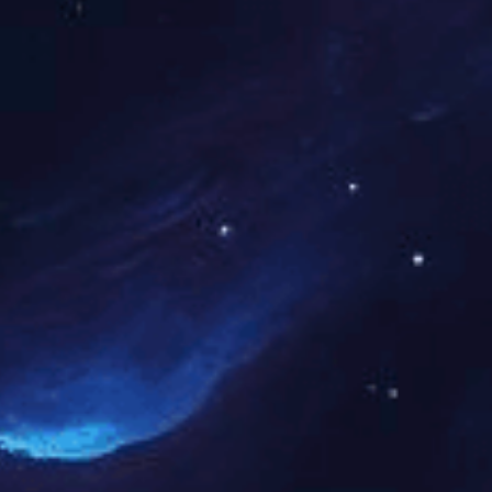
所属分类：公司动态 发布时间： 2025-12-25 作者：admin
分享到：
二维码分享