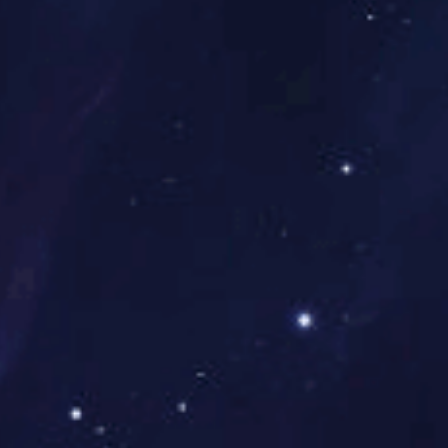
陕西剪板机生产