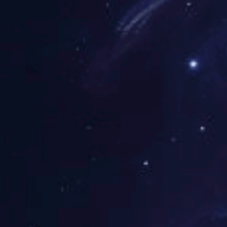
剪钛合金20/2500.4*2500两台剪板机调试培训结束