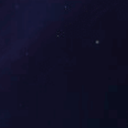
陕西剪板机生产