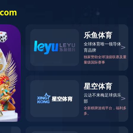
网站地图 /
在线留言 /
联系我们
咨询热线
13649244489
用户案例
新闻中心
关于欧姆