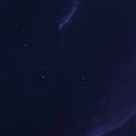
卷板机
陕西卷板机生产
卷板机
陕西卷板机展示
撕碎机
陕西撕碎机细节
撕碎机
陕西撕碎机展示
刨槽机
陕西刨槽机
冲孔机
单头冲孔机
三头冲床